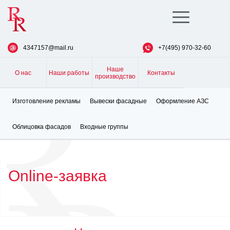
Toggle
navigation
4347157@mail.ru
+7(495) 970-32-60
Наше
О нас
Наши работы
Контакты
производство
Изготовление рекламы
Вывески фасадные
Оформление АЗС
Облицовка фасадов
Входные группы
Online-заявка