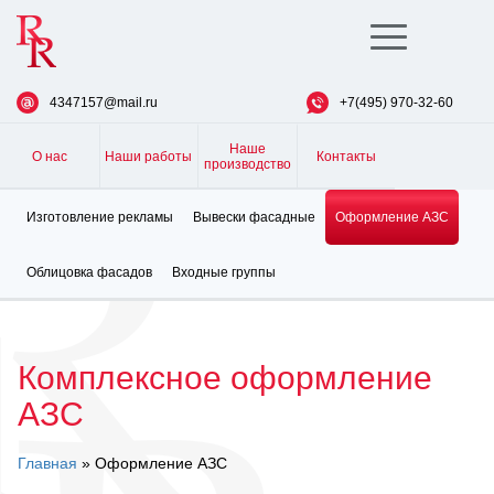
Toggle
navigation
4347157@mail.ru
+7(495) 970-32-60
Наше
О нас
Наши работы
Контакты
производство
Изготовление рекламы
Вывески фасадные
Оформление АЗС
Облицовка фасадов
Входные группы
Комплексное оформление
АЗС
Главная
» Оформление АЗС