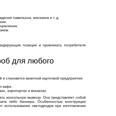
ения павильона, магазина и т. д.
ния.
формления.
азием.
идирующие позиции и привлекать потребителя
роб для любого
 и становится визитной карточкой предприятия:
и кафе.
ах, аэропортах и вокзалах.
ть консольную вывеску. Она представляет собой
ката либо баннера. Особенностью конструкции
ет использования светодиодов при изготовлении