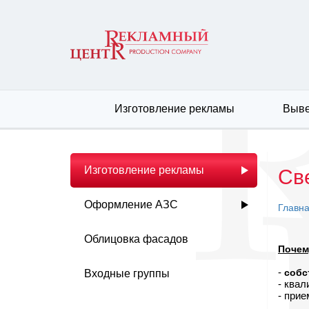
Изготовление рекламы
Выве
Изготовление рекламы
Св
Оформление АЗС
Главн
Облицовка фасадов
Почем
-
собс
Входные группы
- ква
- при