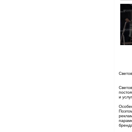
Светов
Свето
постоя
и услу
Особе
Поэто
реклам
парам
бренда