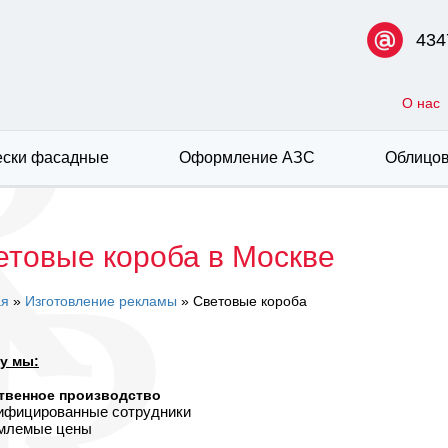
434
О нас
ски фасадные
Оформление АЗС
Облицов
етовые короба в Москве
ая
»
Изготовление рекламы
» Световые короба
у мы:
твенное производство
лифицированные сотрудники
емлемые цены