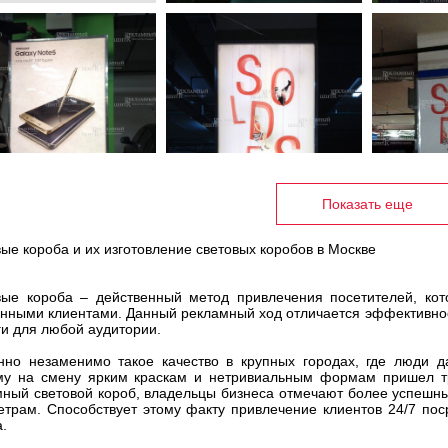
Показать еще
ые короба и их изготовление световых коробов в Москве
вые короба – действенный метод привлечения посетителей, кот
нными клиентами. Данный рекламный ход отличается эффективнос
ги для любой аудитории.
нно незаменимо такое качество в крупных городах, где люди д
му на смену ярким краскам и нетривиальным формам пришел тр
ный световой короб, владельцы бизнеса отмечают более успешн
етрам. Способствует этому факту привлечение клиентов 24/7 по
.