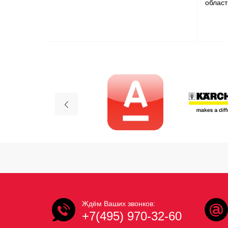
област
Ждём Ваших звонков:
+7(495) 970-32-60