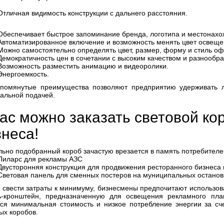
Отличная видимость конструкции с дальнего расстояния.
Обеспечивает быстрое запоминание бренда, логотипа и местонахожд
Автоматизированное включение и возможность менять цвет освеще
Можно самостоятельно определять цвет, размер, форму и стиль о
Демократичность цен в сочетании с высоким качеством и разнообр
Возможность разместить анимацию и видеоролики.
Энергоемкость.
помянутые преимущества позволяют предприятию удерживать л
альной подачей.
нас можно заказать световой ко
знеса!
ьно подобранный короб зачастую врезается в память потребителей
Пиларс для рекламы АЗС
Двусторонняя конструкция для продвижения ресторанного бизнеса 
Световая панель для сменных постеров на муниципальных остановк
свести затраты к минимуму, бизнесмены предпочитают использова
ь-кронштейн, предназначенную для освещения рекламного пла
ся минимальная стоимость и низкое потребление энергии за сч
ых коробов.