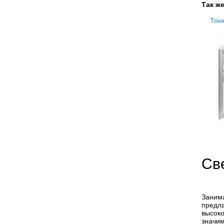
Так ж
Тон
Св
Заним
предл
высок
значи