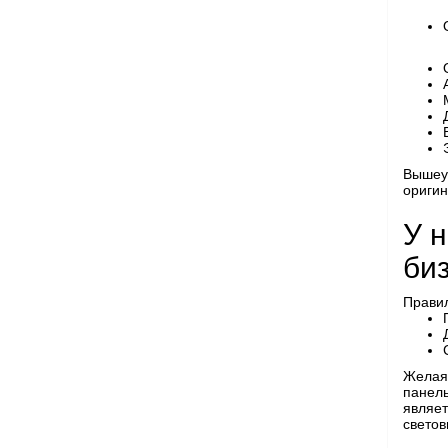
Вышеу
оригин
У 
би
Правил
Желая 
панел
являет
светов