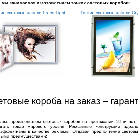
е мы занимаемся изготовлением тонких световых коробов:
кие световые панели FrameLight
Тонкие световые панели Cry
етовые короба на заказ – гаран
аясь производством световых коробов на протяжении 18-ти лет,
агать товар мирового уровня. Рекламные конструкции идеа
оэффективны в качестве рекламы. Отдавая предпочтение светов
мыми преимуществами
: