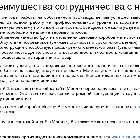
еимущества сотрудничества с 
лгие годы работы на собственном производстве мы успешно вып
ов. Выполняя работу на профессиональном уровне за короткие 
венную рекламу по низкой стоимости. Обращаясь к нашим услугам,
ые короба, но и наличие весомых плюсов:
Отменное качество (для изготовления световых коробов мы исполь
Отсутствие посредников (снижает стоимость и сроки изготовления).
Конструкции способствуют расширению клиентской базы (увеличива
Прозрачность деятельности, ответственность и честность компании.
Предоставление гарантии на товар.
 стоит учесть, что с недавних пор местные власти не согласов
е. Согласно закону, наружная реклама Москвы должна выполнять
тавляем в готовом варианте и на заказ. Вся световая реклама мо
ика, так и по нашим эскизам.
е! Заказывая световой короб в Москве через нашу компанию, вы 
и суток. Это выделит вас среди огромной конкуренции в крупн
у предприятию.
ть световой короб в Москве Вы можете очень просто - заполните
on
 заказа.
 купить световой короб в Москве , Вы также можете позвонить по те
рекламно производственная компания
занимается
изготовление