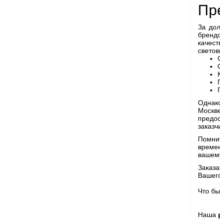
Пр
За до
бренд
качест
светов
Однако
Москв
предос
заказч
Помнит
времен
вашем
Заказа
Вашего
Что бы
Наша