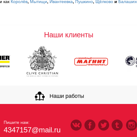
и как
Королёв
,
Мытищи
,
Ивантеевка
,
Пушкино
,
Щёлково
и
Балаших
Наши клиенты
Наши работы
Пишите нам:
4347157@mail.ru