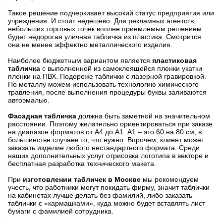
Такое решение подчеркивает высокий статус предприятия или
учреждения. И стоит недешево. Для рекламных агентств,
небольших торговых точек вполне приемлемым решением
будет недорогая уличная табличка из пластика. Смотрится
она не менее эффектно металлического изделия.
Наиболее бюджетным вариантом является
пластиковая
табличка
с выполненной из самоклеящейся пленки укатки
пленки на ПВХ. Подороже таблички с лазерной гравировкой.
По металлу можем использовать технологию химического
травления, после выполнения процедуры буквы заливаются
автоэмалью.
Фасадная табличка
должна быть заметной на значительном
расстоянии. Поэтому желательно ориентироваться при заказе
на диапазон форматов от А4 до А1. А1 – это 60 на 80 см, в
большинстве случаев то, что нужно. Впрочем, клиент может
заказать изделие любого нестандартного формата. Среди
наших дополнительных услуг отрисовка логотипа в векторе и
бесплатная разработка технического макета.
При
изготовлении табличек в Москве
мы рекомендуем
учесть, что работники могут покидать фирму, значит таблички
на кабинетах лучше делать без фамилий, либо заказать
таблички с «кармашками», куда можно будет вставлять лист
бумаги с фамилией сотрудника.