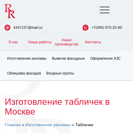
Toggle
navigation
4347157@mail.ru
+7(495) 970-32-60
Наше
О нас
Наши работы
Контакты
производство
Изготовление рекламы
Вывески фасадные
Оформление АЗС
Облицовка фасадов
Входные группы
Изготовление табличек в
Москве
Главная
»
Изготовление рекламы
» Таблички