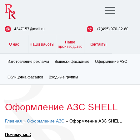
Toggle
navigation
4347157@mail.ru
+7(495) 970-32-60
Наше
О нас
Наши работы
Контакты
производство
Изготовление рекламы
Вывески фасадные
Оформление АЗС
Облицовка фасадов
Входные группы
Оформление АЗС SHELL
Главная
»
Оформление АЗС
» Oформление АЗС SHELL
Почему мы: