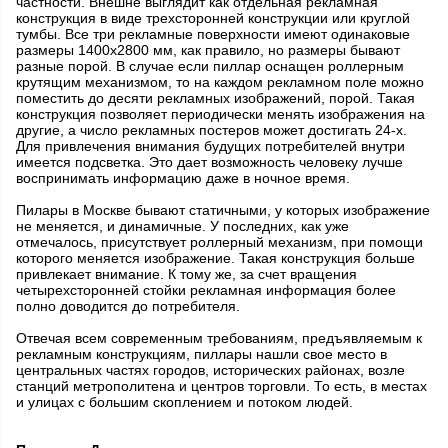
частности. Внешне выглядит как отдельная рекламная
конструкция в виде трехсторонней конструкции или круглой
тумбы. Все три рекламные поверхности имеют одинаковые
размеры 1400x2800 мм, как правило, но размеры бывают
разные порой. В случае если пиллар оснащен роллерным
крутящим механизмом, то на каждом рекламном поле можно
поместить до десяти рекламных изображений, порой. Такая
конструкция позволяет периодически менять изображения на
другие, а число рекламных постеров может достигать 24-х.
Для привлечения внимания будущих потребителей внутри
имеется подсветка. Это дает возможность человеку лучше
воспринимать информацию даже в ночное время.
Пилары в Москве бывают статичными, у которых изображение
не меняется, и динамичные. У последних, как уже
отмечалось, присутствует роллерный механизм, при помощи
которого меняется изображение. Такая конструкция больше
привлекает внимание. К тому же, за счет вращения
четырехсторонней стойки рекламная информация более
полно доводится до потребителя.
Отвечая всем современным требованиям, предъявляемым к
рекламным конструкциям, пиллары нашли свое место в
центральных частях городов, исторических районах, возле
станций метрополитена и центров торговли. То есть, в местах
и улицах с большим скоплением и потоком людей.