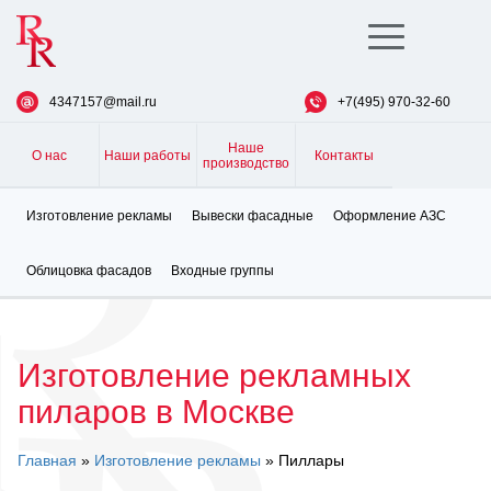
Toggle
navigation
4347157@mail.ru
+7(495) 970-32-60
Наше
О нас
Наши работы
Контакты
производство
Изготовление рекламы
Вывески фасадные
Оформление АЗС
Облицовка фасадов
Входные группы
Изготовление рекламных
пиларов в Москве
Главная
»
Изготовление рекламы
» Пиллары