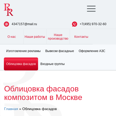
Toggle
navigation
4347157@mail.ru
+7(495) 970-32-60
Наше
О нас
Наши работы
Контакты
производство
Изготовление рекламы
Вывески фасадные
Оформление АЗС
Облицовка фасадов
Входные группы
Облицовка фасадов
композитом в Москве
Главная
» Облицовка фасадов