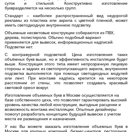
суток и стильной. Конструктивно изготовление
буквразделяется на несколько групп.
Стандарт – наиболее распространенный вид недорогой
рекламы из пластика или акрила с цветной пленкой, может
иметь светодиодную внутреннюю подсветку.
Объемные несветовые конструкции собираются из ПВХ,
дерева, полистирола. Обычно подобный вариант
применяется для вывесок, информационных надписей.
Подсветки нет.
С контражурной подсветкой. Цена изготовления таких
объёмных букв выше, но и эффективность инсталляции будет
выше. Конструкция этого типа имеет непрозрачную лицевую
стороны и задних из светопропускающего акрила, внутренняя
подсветка выполняется при помощи светодиодных модулей
или лент. При монтаже надпись крепится на некотором
расстоянии от стены, что позволяет создавать красивый
световой ореол вокруг.
Изготовление объемных букв в Москве осуществляется на
базе собственного цеха, что позволяет гарантировать высокий
уровень качества любой конструкции, выгодные расценки и
возможность монтажа инсталляции. Опытные дизайнеры
помогут разработать концепцию будущей вывески с учетом
места ее размещения и назначения.
У нас Вы можете заказать изготовление объемных букв в
Москве для крупных компаний, бизнес-центров, ресторанов,