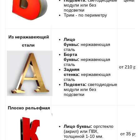
Подсвета:
светодиодные
цены
модули или без
подсветки
Трим - по периметру
Из неражавеющей
Лицо
буквы:
нержавеющая
стали
сталь
Борта
буквы:
нержавеющая
сталь
от 210 ру
Задняя
стенка:
нержавеющая
сталь
Подсвета:
светодиодные
модули или без
подсветки
Плоско рельефная
Лицо буквы:
оргстекло
(акрил) или ПВХ,
от 35 руб
толщиной 1-10 мм.