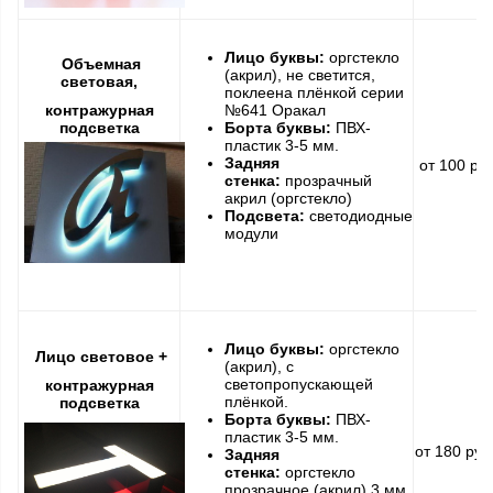
Лицо буквы:
оргстекло
Объемная
(акрил), не светится,
световая,
поклеена плёнкой серии
контражурная
№641 Оракал
подсветка
Борта буквы:
ПВХ-
пластик 3-5 мм.
Задняя
от 100 ру
стенка:
прозрачный
акрил (оргстекло)
Подсвета:
светодиодные
модули
Лицо буквы:
оргстекло
Лицо световое +
(акрил), с
светопропускающей
контражурная
плёнкой.
подсветка
Борта буквы:
ПВХ-
пластик 3-5 мм.
от 180 ру
Задняя
стенка:
оргстекло
прозрачное (акрил) 3 мм