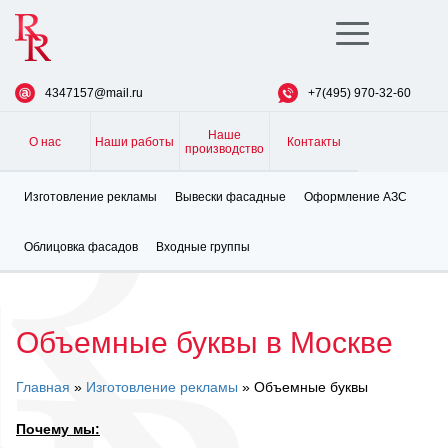
Toggle
navigation
4347157@mail.ru
+7(495) 970-32-60
Наше
О нас
Наши работы
Контакты
производство
Изготовление рекламы
Вывески фасадные
Оформление АЗС
Облицовка фасадов
Входные группы
Объемные буквы в Москве
Главная
»
Изготовление рекламы
» Объемные буквы
Почему мы: