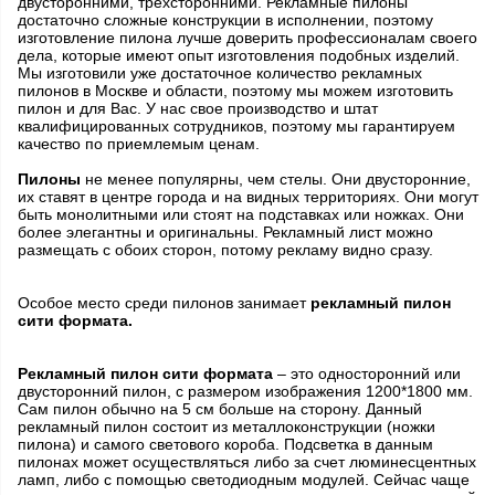
двусторонними, трёхсторонними. Рекламные пилоны
достаточно сложные конструкции в исполнении, поэтому
изготовление пилона лучше доверить профессионалам своего
дела, которые имеют опыт изготовления подобных изделий.
Мы изготовили уже достаточное количество рекламных
пилонов в Москве и области, поэтому мы можем изготовить
пилон и для Вас. У нас свое производство и штат
квалифицированных сотрудников, поэтому мы гарантируем
качество по приемлемым ценам.
Пилоны
не менее популярны, чем стелы. Они двусторонние,
их ставят в центре города и на видных территориях. Они могут
быть монолитными или стоят на подставках или ножках. Они
более элегантны и оригинальны. Рекламный лист можно
размещать с обоих сторон, потому рекламу видно сразу.
Особое место среди пилонов занимает
рекламный пилон
сити формата.
Рекламный пилон сити форм
ата
– это односторонний или
двусторонний пилон, с размером изображения 1200*1800 мм.
Сам пилон обычно на 5 см больше на сторону. Данный
рекламный пилон состоит из металлоконструкции (ножки
пилона) и самого светового короба. Подсветка в данным
пилонах может осуществляться либо за счет люминесцентных
ламп, либо с помощью светодиодным модулей. Сейчас чаще