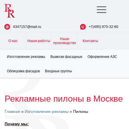
Toggle
navigation
4347157@mail.ru
+7(495) 970-32-60
Наше
О нас
Наши работы
Контакты
производство
Изготовление рекламы
Вывески фасадные
Оформление АЗС
Облицовка фасадов
Входные группы
Рекламные пилоны в Москве
Главная
»
Изготовление рекламы
» Пилоны
Почему мы: