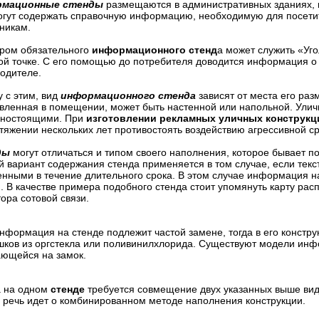
рмационные стенды
размещаются в административных зданиях, ш
гут содержать справочную информацию, необходимую для посетит
никам.
ром обязательного
информационного стенд
а может служить «Уго
ой точке. С его помощью до потребителя доводится информация о 
одителе.
 с этим, вид
информационного стенда
зависят от места его ра
вленная в помещении, может быть настенной или напольной. Ул
ьностоящими. При
изготовлении рекламных уличных конструкц
тяжении нескольких лет противостоять воздействию агрессивной с
ды
могут отличаться и типом своего наполнения, которое бывает
 вариант содержания стенда применяется в том случае, если текс
нными в течение длительного срока. В этом случае информация
. В качестве примера подобного стенда стоит упомянуть карту рас
ора сотовой связи.
нформация на стенде подлежит частой замене, тогда в его констр
ков из оргстекла или поливинилхлорида. Существуют модели инф
ающейся на замок.
а на одном
стенде
требуется совмещение двух указанных выше вид
 речь идет о комбинированном методе наполнения конструкции.