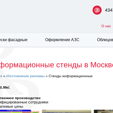
434
О нас
ски фасадные
Оформление АЗС
Облицов
формационные стенды в Москв
ая
»
Изготовление рекламы
» Стенды информационные
у мы:
твенное производство
лифицированные сотрудники
емлемые цены