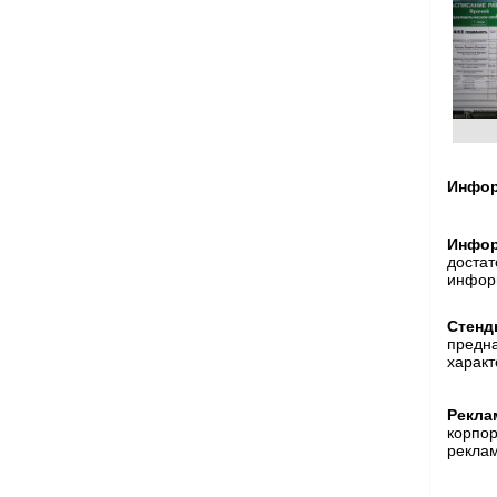
Инфор
Инфор
достат
инфор
Стенд
предна
характ
Рекла
корпор
реклам