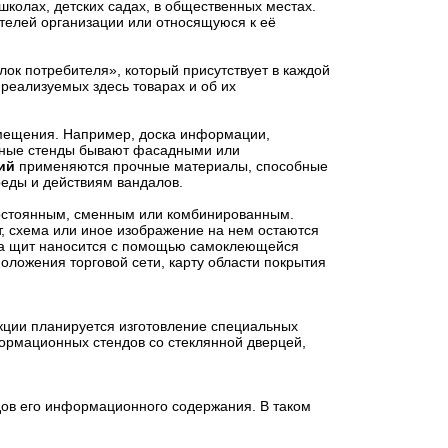
колах, детских садах, в общественных местах.
елей организации или относящуюся к её
лок потребителя», который присутствует в каждой
реализуемых здесь товарах и об их
змещения. Например, доска информации,
ичные стенды бывают фасадными или
ий
применяются прочные материалы, способные
реды и действиям вандалов.
 постоянным, сменным или комбинированным.
т, схема или иное изображение на нем остаются
 на щит наносится с помощью самоклеющейся
положения торговой сети, карту области покрытия
укции планируется изготовление специальных
ормационных стендов со стеклянной дверцей,
ов его информационного содержания. В таком