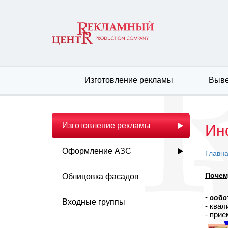
Изготовление рекламы
Выве
Изготовление рекламы
Ин
Оформление АЗС
Главн
Почем
Облицовка фасадов
-
собс
Входные группы
- ква
- при