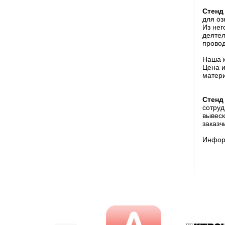
Стенд
для оз
Из нег
деятел
провод
Наша к
Цена и
матери
Стенд
сотруд
вывеск
заказч
Информ