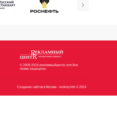
© 2009-2024 рекламныйцентр.com Все
права защищены.
Создание сайтов в Москве -
lookmy.info
© 2024