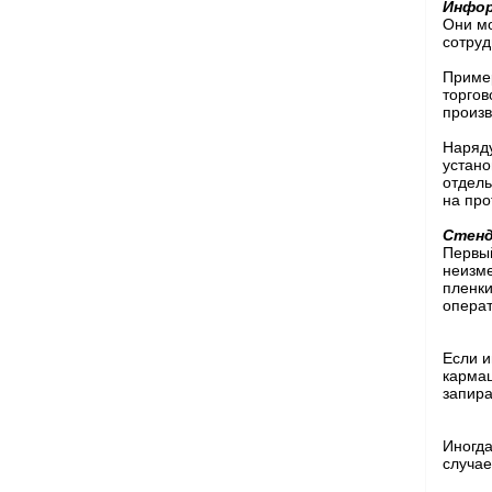
Инфо
Они мо
сотруд
Приме
торгов
произв
Наряду
устано
отдел
на про
Стен
Первый
неизме
пленки
операт
Если и
кармаш
запир
Иногд
случае