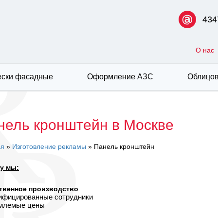
434
О нас
ски фасадные
Оформление АЗС
Облицов
нель кронштейн в Москве
ая
»
Изготовление рекламы
» Панель кронштейн
у мы:
твенное производство
лифицированные сотрудники
емлемые цены