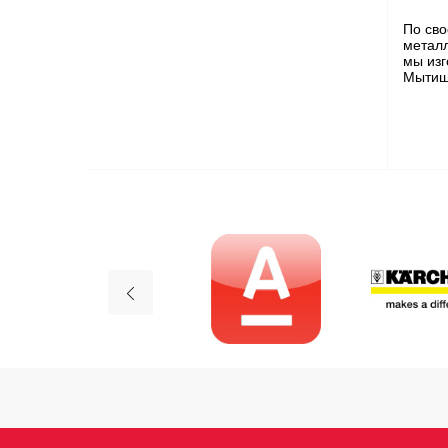
По сво
металл
мы изг
Мытищи