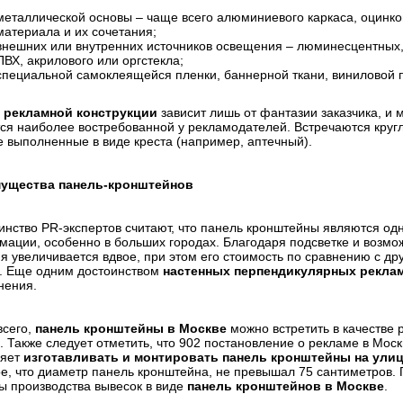
металлической основы – чаще всего алюминиевого каркаса, оцинко
материала и их сочетания;
внешних или внутренних источников освещения – люминесцентных,
ПВХ, акрилового или оргстекла;
специальной самоклеящейся пленки, баннерной ткани, виниловой 
а
рекламной конструкции
зависит лишь от фантазии заказчика, и 
ся наиболее востребованной у рекламодателей. Встречаются круг
е выполненные в виде креста (например, аптечный).
ущества панель-кронштейнов
нство PR-экспертов считают, что панель кронштейны являются од
ации, особенно в больших городах. Благодаря подсветке и возмож
я увеличивается вдвое, при этом его стоимость по сравнению с 
я. Еще одним достоинством
настенных перпендикулярных рекла
нения.
всего,
панель кронштейны в Москве
можно встретить в качестве 
. Также следует отметить, что 902 постановление о рекламе в Моск
ляет
изготавливать и монтировать панель кронштейны на ули
е, что диаметр панель кронштейна, не превышал 75 сантиметров. 
 производства вывесок в виде
панель кронштейнов в Москве
.