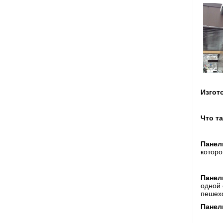
Изгот
Что т
Панел
которо
Панел
одной 
пешех
Панел