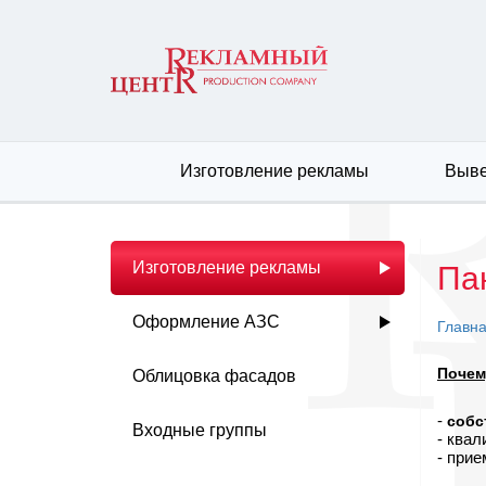
Изготовление рекламы
Выве
Изготовление рекламы
Па
Оформление АЗС
Главн
Почем
Облицовка фасадов
-
собс
Входные группы
- ква
- при