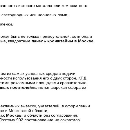
ванного листового металла или композитного
 светодиодных или неоновых ламп;
пленки.
может быть не только прямоугольной, хотя она и
лые, квадратные
панель кронштейны в Москве
,
ним из самых успешных средств подачи
ности использования его с двух сторон, КПД
другими рекламными площадями сравнительно
мных носителей
является широкая сфера их
рекламных вывесок, указателей, в оформлении
ве и Московской области,
цах Москвы
и области без согласования.
Поэтому 902 постановление не сократило