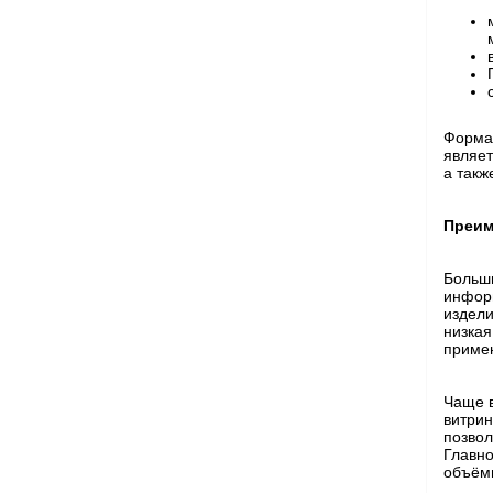
Форм
являет
а такж
Преим
Больши
информ
издели
низка
приме
Чаще 
витрин
позво
Главно
объёмы