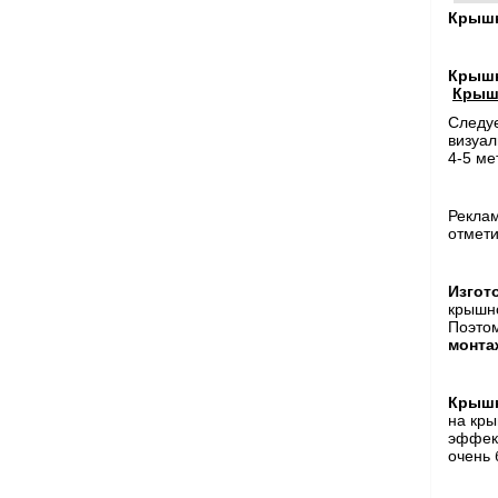
Крышн
Крышн
Крыш
Следуе
визуал
4-5 ме
Рекла
отмети
Изгот
крышно
Поэто
монта
Крышн
на кры
эффект
очень 