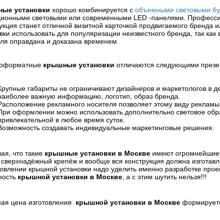
ые установки
хорошо комбинируется с
объемными световыми бу
ционными световыми или современными LED -панелями. Професс
укция станет отличной визитной карточкой продвигаемого бренда
вки использовать для популяризации неизвестного бренда, так ка
ля оправдана и доказана временем.
оформатные
крышные установки
отличаются следующими презе
Крупные габариты не ограничивают дизайнеров и маркетологов в д
наиболее важную информацию, логотип, образ бренда.
Расположение рекламного носителя позволяет этому виду реклам
При оформлении можно использовать дополнительно световое обра
привлекательной в любое время суток.
Возможность создавать индивидуальные маркетинговые решения.
ая, что такие
крышные установки в Москве
имеют огромнейшие 
 сверхнадёжный крепёж и вообще вся конструкция должна изготавл
товлении крышной установки надо уделить именно разработке проект
ность
крышной установки в Москве
, а с этим шутить нельзя!!!
ная цена изготовления
крышной установки в Москве
формируетс