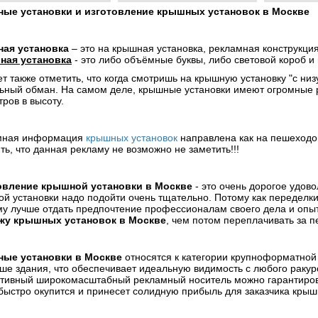
ые установки и изготовление крышных установок в Москве
ая установка
– это на крышная установка, рекламная конструкция
ная установка
- это либо объёмные буквы, либо световой короб и
т также отметить, что когда смотришь на крышную установку "с низу
ьный обман. На самом деле, крышные установки имеют огромные
тров в высоту.
мная информация
крышных установок
направлена как на пешеходов
ть, что данная рекламу не возможно не заметить!!!
овление крышной установки в Москве
- это очень дорогое удово
й установки надо подойти очень тщательно. Потому как переделки 
му лучше отдать предпочтение профессионалам своего дела и оп
жу крышных установок в Москве
, чем потом переплачивать за п
ые установки в Москве
относятся к категории крупноформатной
ше здания, что обеспечивает идеальную видимость с любого ракур
ивный широкомасштабный рекламный носитель можно гарантирова
быстро окупится и принесет солидную прибыль для заказчика крыш