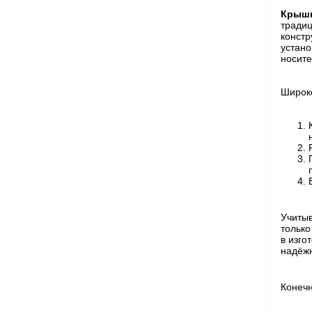
Крышн
тради
констр
устано
носите
Широк
Учитыв
только
в изго
надёж
Конеч