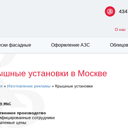
434
О нас
ски фасадные
Оформление АЗС
Облицов
ышные установки в Москве
ая
»
Изготовление рекламы
» Крышные установки
у мы:
твенное производство
лифицированные сотрудники
емлемые цены