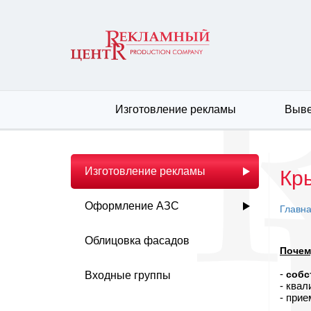
Изготовление рекламы
Выве
Изготовление рекламы
Кр
Оформление АЗС
Главн
Облицовка фасадов
Почем
-
собс
Входные группы
- ква
- при