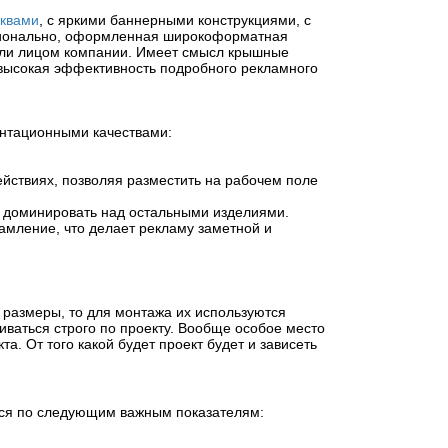
квами
, с яркими баннерными конструкциями, с
ионально, оформленная широкоформатная
 или лицом компании. Имеет смысл крышные
к высокая эффективность подробного рекламного
нтационными качествами:
ействиях, позволяя разместить на рабочем поле
ы доминировать над остальными изделиями.
мление, что делает рекламу заметной и
размеры, то для монтажа их используются
иваться строго по проекту. Вообще особое место
а. От того какой будет проект будет и зависеть
я по следующим важным показателям: