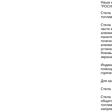
Наша к
"РОСН
Стела 
топлив
Стела 
части 
алюмин
панеля
точечн
алюмин
устана
боковы
экрана
Индика
помощь
горяче
Для ка
Стела 
Стела 
общего
топлив
напряж