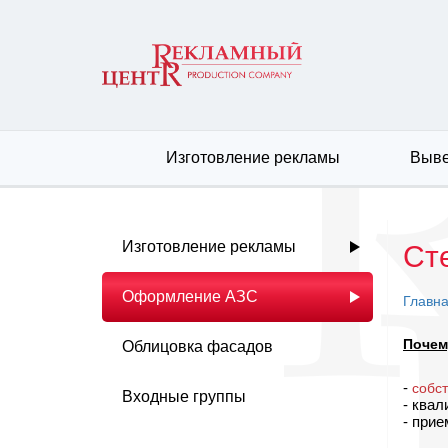
Изготовление рекламы
Выве
Изготовление рекламы
Ст
Оформление АЗС
Главн
Почем
Облицовка фасадов
-
собс
Входные группы
- ква
- при