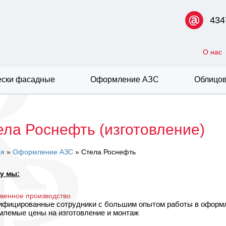
434
О нас
ски фасадные
Оформление АЗС
Облицов
ела Роснефть (изготовление)
ая
»
Оформление АЗС
» Стела Роснефть
у мы:
твенное производство
лифицированные сотрудники с большим опытом работы в оформ
емлемые цены на изготовление и монтаж