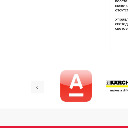
восста
включе
отсутс
Управл
свето
светов