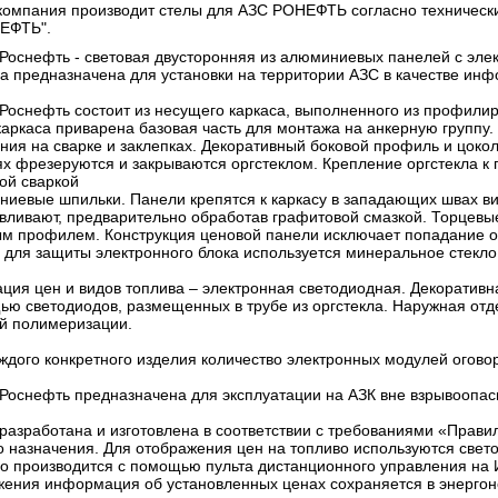
омпания производит стелы для АЗС РОНЕФТЬ согласно технически
ЕФТЬ".
Роснефть - световая двусторонняя из алюминиевых панелей с эле
а предназначена для установки на территории АЗС в качестве инф
Роснефть состоит из несущего каркаса, выполненного из профилир
каркаса приварена базовая часть для монтажа на анкерную группу
ия на сварке и заклепках. Декоративный боковой профиль и цокол
х фрезеруются и закрываются оргстеклом. Крепление оргстекла к
ой сваркой
иевые шпильки. Панели крепятся к каркасу в западающих швах ви
вливают, предварительно обработав графитовой смазкой. Торцев
м профилем. Конструкция ценовой панели исключает попадание оса
 для защиты электронного блока используется минеральное стекло
ция цен и видов топлива – электронная светодиодная. Декоративн
ю светодиодов, размещенных в трубе из оргстекла. Наружная о
й полимеризации.
ждого конкретного изделия количество электронных модулей огово
Роснефть предназначена для эксплуатации на АЗК вне взрывоопас
разработана и изготовлена в соответствии с требованиями «Прави
 назначения. Для отображения цен на топливо используются свето
о производится с помощью пульта дистанционного управления на
ения информация об установленных ценах сохраняется в энергон