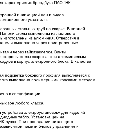
х характеристик брендбука ПАО "НК
ктронной индикацией цен и видов
ормационного указателя.
ованных стальных труб на сварке. В нижней
. Панели стелы выполнены из листового
ь изготовлены из алюминия. Отверстия в
 панели выполнено через пристреленные
нтами через гайкизаклепки. Винты
ые стороны стелы закрываются алюминиевым
дков в корпус электронного блока. В качестве
.
ая подсветка бокового профиля выполняется с
тделка выполнена полимерными красками методом
рено в спецификации.
ных зон любого класса.
л устройства электроустановок» для изделий
диодные табло. Установка цен на
 ИК-лучах. При пропадании питающего
езависимой памяти блоков управления и