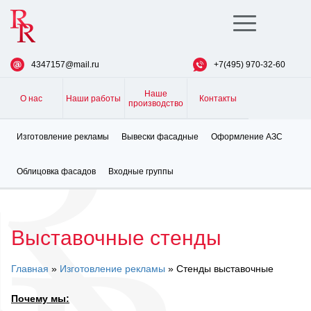
Toggle
navigation
4347157@mail.ru
+7(495) 970-32-60
Наше
О нас
Наши работы
Контакты
производство
Изготовление рекламы
Вывески фасадные
Оформление АЗС
Облицовка фасадов
Входные группы
Выставочные стенды
Главная
»
Изготовление рекламы
» Стенды выставочные
Почему мы: