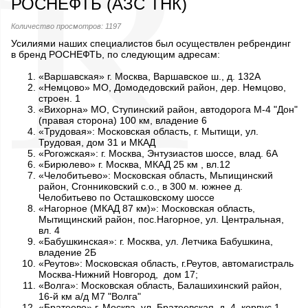
РОСНЕФТЬ (АЗС ТНК)
Количество просмотров: 1197
Усилиями наших специалистов был осуществлен ребрендинг
в бренд РОСНЕФТЬ, по следующим адресам:
«Варшавская» г. Москва, Варшавское ш., д. 132А
«Немцово» МО, Домодедовский район, дер. Немцово,
строен. 1
«Вихорна» МО, Ступинский район, автодорога М-4 "Дон"
(правая сторона) 100 км, владение 6
«Трудовая»: Московская область, г. Мытищи, ул.
Трудовая, дом 31 и МКАД
«Рогожская»: г. Москва, Энтузиастов шоссе, влад. 6А
«Бирюлево» г. Москва, МКАД 25 км , вл.12
«Челобитьево»: Московская область, Мьпищинский
район, Сгонниковский с.о., в 300 м. южнее д.
Челобитьево по Осташковскому шоссе
«Нагорное (МКАД 87 км)»: Московская область,
Мытищинский район, пос.Нагорное, ул. Центральная,
вл. 4
«Бабушкинская»: г. Москва, ул. Летчика Бабушкина,
владение 2Б
«Реутов»: Московская область, г.Реутов, автомагистраль
Москва-Нижний Новгород, дом 17;
«Волга»: Московская область, Балашихинский район,
16-й км а/д М7 "Волга"
«Братеево» г. Москва, ул. Братеевская, д. 4, корпус 1