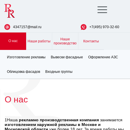
Toggle
navigation
4347157@mail.ru
+7(495) 970-32-60
Наше
О нас
Наши работы
Контакты
производство
Изготовление рекламы
Вывески фасадные
Оформление АЗС
Облицовка фасадов
Входные группы
О нас
1Наша
рекламно производственная компания
занимается
изготовлением наружной рекламы в Москве и
Московской области
уже более 18 лет. За время работы мы