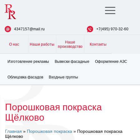
Toggle
navigation
4347157@mail.ru
+7(495) 970-32-60
Наше
О нас
Наши работы
Контакты
производство
Изготовление рекламы
Вывески фасадные
Оформление АЗС
Облицовка фасадов
Входные группы
Порошковая покраска
Щёлково
Главная
»
Порошковая покраска
» Порошковая покраска
Щёлково