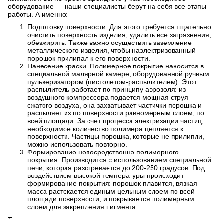
оборудование — наши специалисты берут на себя все этапы
работы. А именно:
Подготовку поверхности. Для этого требуется тщательно
очистить поверхность изделия, удалить все загрязнения,
обезжирить. Также важно осуществить заземление
металлического изделия, чтобы наэлектризованный
порошок прилипал к его поверхности.
Нанесение краски. Полимерное покрытие наносится в
специальной малярной камере, оборудованной ручным
пульверизатором (пистолетом-распылителем). Этот
распылитель работает по принципу аэрозоля: из
воздушного компрессора подается мощная струя
сжатого воздуха, она захватывает частички порошка и
распыляет из по поверхности равномерным слоем, по
всей площади. За счет процесса электризации частиц,
необходимое количество полимера цепляется к
поверхности. Частицы порошка, которые не прилипли,
можно использовать повторно.
Формирование непосредственно полимерного
покрытия. Производится с использованием специальной
печи, которая разогревается до 200-250 градусов. Под
воздействием высокой температуры происходит
формирование покрытия: порошок плавится, вязкая
масса растекается единым цельным слоем по всей
площади поверхности, и покрывается полимерным
слоем для закрепления пигмента.