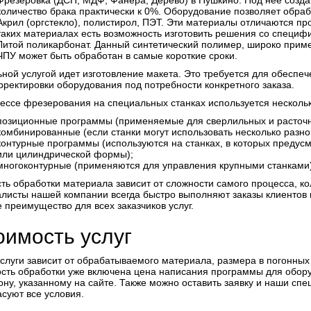
Фрезеровка (ДСП, МДФ, Фанера, Дерево) в Пушкино. Под нее соз
количество брака практически к 0%. Оборудование позволяет обра
Акрил (оргстекло), полистирол, ПЭТ. Эти материалы отличаются п
таких материалах есть возможность изготовить решения со специф
Литой поликарбонат. Данный синтетический полимер, широко приме
ЧПУ может быть обработан в самые короткие сроки.
ной услугой идет изготовление макета. Это требуется для обеспе
рректировки оборудования под потребности конкретного заказа.
ессе фрезерования на специальных станках используется несколь
позиционные программы (применяемые для сверлильных и расточн
комбинированные (если станки могут использовать несколько разно
контурные программы (используются на станках, в которых преду
или цилиндрической формы);
многоконтурные (применяются для управления крупными станками)
ть обработки материала зависит от сложности самого процесса, ко
листы нашей компании всегда быстро выполняют заказы клиентов 
 преимущество для всех заказчиков услуг.
оимость услуг
слуги зависит от обрабатываемого материала, размера в погонных
сть обработки уже включена цена написания программы для обору
ну, указанному на сайте. Также можно оставить заявку и наши сп
асуют все условия.