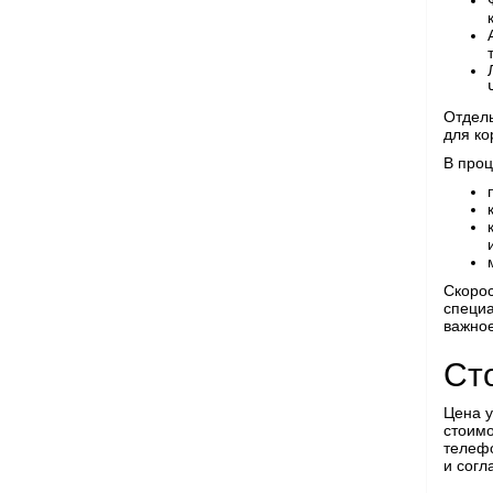
Отдель
для ко
В проц
Скорос
специа
важное
Ст
Цена у
стоимо
телефо
и согл