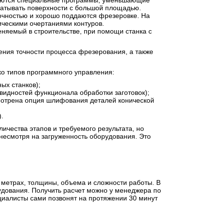
даются специальные программы, уменьшающие
батывать поверхности с большой площадью.
рочностью и хорошо поддаются фрезеровке. На
ическими очертаниями контуров.
няемый в строительстве, при помощи станка с
чения точности процесса фрезерования, а также
ко типов программного управления:
ых станков);
видностей функционала обработки заготовок);
смотрена опция шлифования деталей конической
.
личества этапов и требуемого результата, но
несмотря на загруженность оборудования. Это
 метрах, толщины, объема и сложности работы. В
дования. Получить расчет можно у менеджера по
ециалисты сами позвонят на протяжении 30 минут