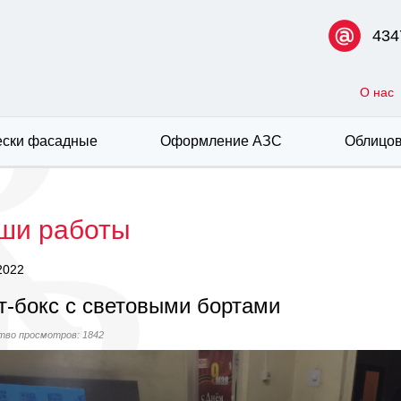
434
О нас
ски фасадные
Оформление АЗС
Облицов
ши работы
2022
т-бокс с световыми бортами
тво просмотров: 1842