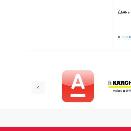
Данн
»
все 