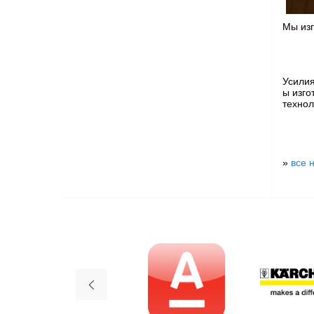
Мы из
Усилия
ы изго
технол
»
все 