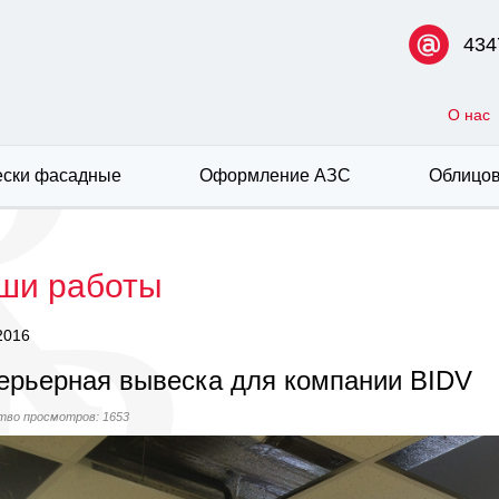
434
О нас
ски фасадные
Оформление АЗС
Облицов
ши работы
2016
ерьерная вывеска для компании BIDV
тво просмотров: 1653