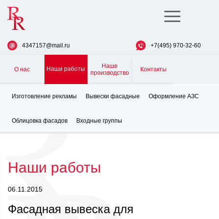
Toggle
navigation
4347157@mail.ru
+7(495) 970-32-60
Наше
Наши работы
О нас
Контакты
производство
Изготовление рекламы
Вывески фасадные
Оформление АЗС
Облицовка фасадов
Входные группы
Наши работы
06.11.2015
Фасадная вывеска для