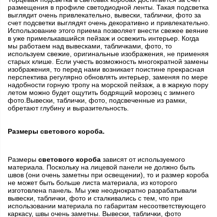
размещения в профиле светодиодной ленты. Такая подсветка
выглядит очень привлекательно, вывески, таблички, фото за
счет подсветки выглядят очень декоративно и привлекательно.
Использование этого приема позволяет внести свежее веяние
в уже примелькавшийся пейзаж и освежить интерьер. Когда
мы работаем над вывесками, табличками, фото, то
используем свежие, оригинальные изображения, не применяя
старых клише. Если учесть возможность многократной замены
изображения, то перед нами возникает поистине прекрасная
перспектива регулярно обновлять интерьер, заменяя по мере
надобности горную тропу на морской пейзаж, а в жаркую пору
летом можно будет ощутить бодрящий морозец с зимнего
фото.Вывески, таблички, фото, подсвеченные из рамки,
обретают глубину и выразительность.
Размеры светового короба.
Размеры
светового короба
зависят от используемого
материала. Поскольку на лицевой панели не должно быть
швов (они очень заметны при освещении), то и размер короба
не может быть больше листа материала, из которого
изготовлена панель. Мы уже неоднократно разрабатывали
вывески, таблички, фото и сталкивались с тем, что при
использовании материала по габаритам несоответствующего
каркасу, швы очень заметны. Вывески, таблички, фото