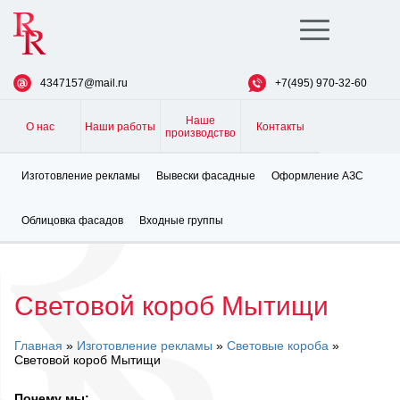
Toggle
navigation
4347157@mail.ru
+7(495) 970-32-60
Наше
О нас
Наши работы
Контакты
производство
Изготовление рекламы
Вывески фасадные
Оформление АЗС
Облицовка фасадов
Входные группы
Световой короб Мытищи
Главная
»
Изготовление рекламы
»
Световые короба
»
Световой короб Мытищи
Почему мы: