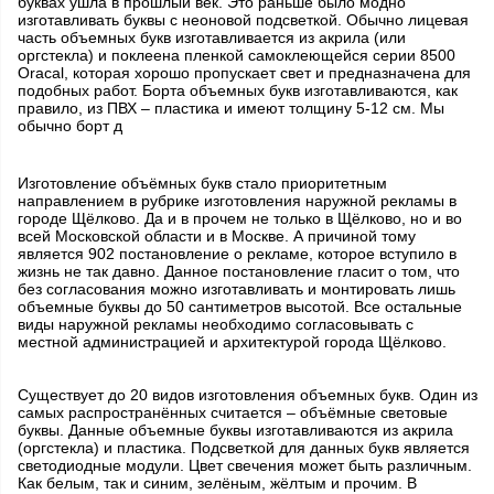
буквах ушла в прошлый век. Это раньше было модно
изготавливать буквы с неоновой подсветкой. Обычно лицевая
часть объемных букв изготавливается из акрила (или
оргстекла) и поклеена пленкой самоклеющейся серии 8500
Oracal, которая хорошо пропускает свет и предназначена для
подобных работ. Борта объемных букв изготавливаются, как
правило, из ПВХ – пластика и имеют толщину 5-12 см. Мы
обычно борт д
Изготовление объёмных букв стало приоритетным
направлением в рубрике изготовления наружной рекламы в
городе Щёлково. Да и в прочем не только в Щёлково, но и во
всей Московской области и в Москве. А причиной тому
является 902 постановление о рекламе, которое вступило в
жизнь не так давно. Данное постановление гласит о том, что
без согласования можно изготавливать и монтировать лишь
объемные буквы до 50 сантиметров высотой. Все остальные
виды наружной рекламы необходимо согласовывать с
местной администрацией и архитектурой города Щёлково.
Существует до 20 видов изготовления объемных букв. Один из
самых распространённых считается – объёмные световые
буквы. Данные объемные буквы изготавливаются из акрила
(оргстекла) и пластика. Подсветкой для данных букв является
светодиодные модули. Цвет свечения может быть различным.
Как белым, так и синим, зелёным, жёлтым и прочим. В