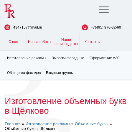
Toggle
navigation
4347157@mail.ru
+7(495) 970-32-60
Наше
О нас
Наши работы
Контакты
производство
Изготовление рекламы
Вывески фасадные
Оформление АЗС
Облицовка фасадов
Входные группы
Изготовление объемных букв
в Щёлково
Главная
»
Изготовление рекламы
»
Объемные буквы
»
Объёмные буквы Щёлково