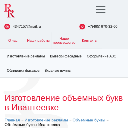
Toggle
navigation
4347157@mail.ru
+7(495) 970-32-60
Наше
О нас
Наши работы
Контакты
производство
Изготовление рекламы
Вывески фасадные
Оформление АЗС
Облицовка фасадов
Входные группы
Изготовление объемных букв
в Ивантеевке
Главная
»
Изготовление рекламы
»
Объемные буквы
»
Объёмные буквы Ивантеевка