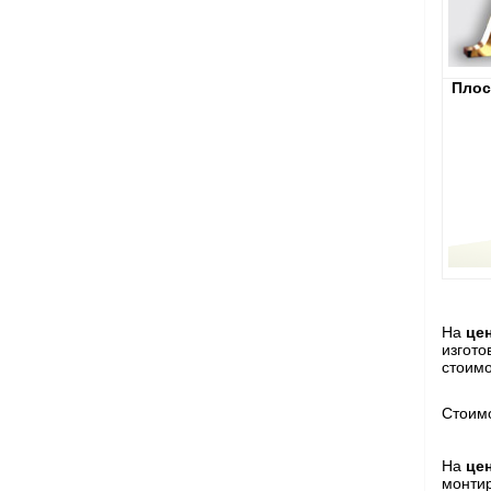
Плос
На
це
изгото
стоимо
Стоимо
На
це
монтир