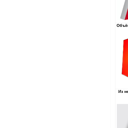
Объё
Из 