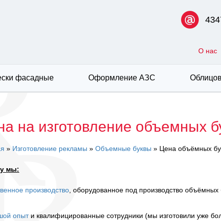
434
О нас
ски фасадные
Оформление АЗС
Облицов
на на изготовление объемных б
ая
»
Изготовление рекламы
»
Объемные буквы
» Цена объёмных бу
у мы:
твенное производство
, оборудованное под производство объёмных 
шой опыт
и квалифицированные сотрудники (мы изготовили уже бол