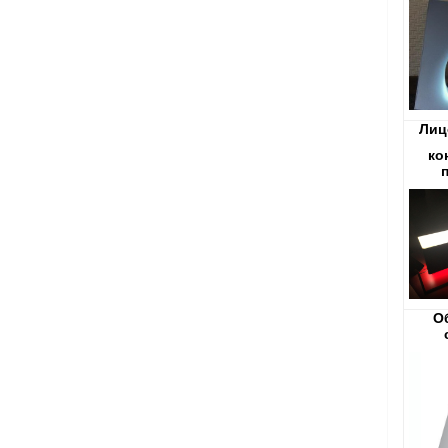
Лиц
ко
Об