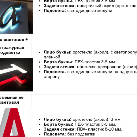
Борта буквы:
ПВХ-пластик 3-5 мм.
Задняя стенка:
прозрачный акрил (оргстекло
Подсвета:
светодиодные модули
о световое +
нтражурная
Лицо буквы:
оргстекло (акрил), с светопро
подсветка
плёнкой.
Борта буквы:
ПВХ-пластик 3-5 мм.
Задняя стенка:
оргстекло прозрачное (акрил
Подсвета:
светодиодные модули на одну и н
сторону
ъёмная не
световая
Лицо буквы:
оргстекло (акрил), 3 мм.
Борта буквы:
ПВХ-пластик 3-5 мм.
Задняя стенка:
ПВХ- пластик 8-10 мм.
Подсвета:
без подсветки