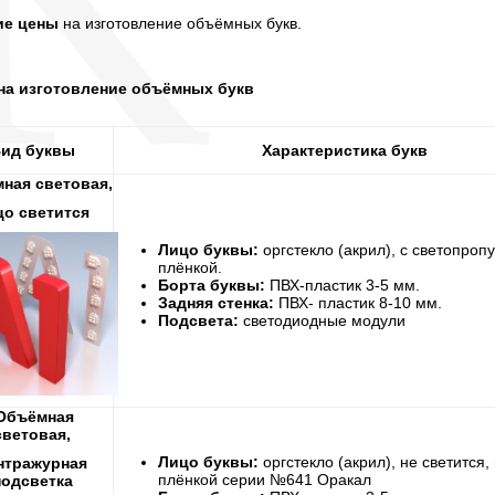
ие цены
на изготовление объёмных букв.
на изготовление объёмных букв
ид буквы
Характеристика букв
ная световая,
цо светится
Лицо буквы:
оргстекло (акрил), с светопро
плёнкой.
Борта буквы:
ПВХ-пластик 3-5 мм.
Задняя стенка:
ПВХ- пластик 8-10 мм.
Подсвета:
светодиодные модули
Объёмная
световая,
Лицо буквы:
оргстекло (акрил), не светится
нтражурная
плёнкой серии №641 Оракал
подсветка