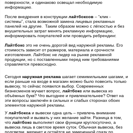
поверхности, и одинаково освещал необходимую
информацию.
После внедрения в конструкции
лайтбоксов
– “клик -
системы”, стала возможной замена лицевых рекламных
панелей на другие. Таким образом можно с лёгкостью и без
внушительных затрат менять рекламную информацию,
информировать покупателей или проводить ребрендинг.
Лайтбокс
это не очень дорогой вид наружной рекламы. Его
стоимость зависит от размеров, материала и срочности
изготовления. Лайтбокс не лидер на рынке рекламной
продукции, но с поставленными перед ним требованиями
справляется превосходно.
Сегодня
наружная реклама
шагает семимильными шагами, и
если раньше на входе в магазин можно было повесить только
вывеску, то сейчас появился выбор. Современных
бизнесменов мучает вопрос,
лайтбокс
или вывеска из
объёмных букв? Что выгоднее и привлекательнее? Ответ на
эти вопросы заключён в сильных и слабых сторонах обоих
элементов наружной рекламы.
У
лайтбокса
и вывески одна цель – привлечь внимание
покупателей и вызвать у них желание зайти. Разница в том,
что
лайтбокс
выполняет свои функции круглосуточно, а
вывеска лишь в светлое время суток. Обычная вывеска, без
подсветки, меркнет и остаётся не замеченной сразу по