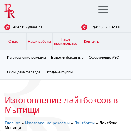
Toggle
navigation
4347157@mail.ru
+7(495) 970-32-60
Наше
О нас
Наши работы
Контакты
производство
Изготовление рекламы
Вывески фасадные
Оформление АЗС
Облицовка фасадов
Входные группы
Изготовление лайтбоксов в
Мытищи
Главная
»
Изготовление рекламы
»
Лайтбоксы
» Лайтбокс
Мытищи