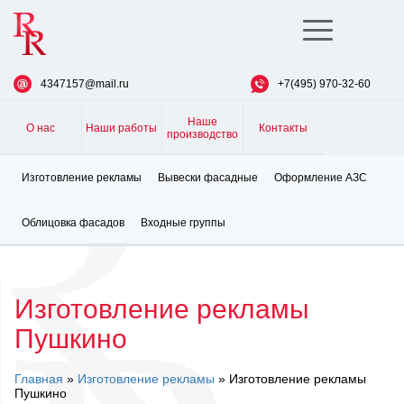
Toggle
navigation
4347157@mail.ru
+7(495) 970-32-60
Наше
О нас
Наши работы
Контакты
производство
Изготовление рекламы
Вывески фасадные
Оформление АЗС
Облицовка фасадов
Входные группы
Изготовление рекламы
Пушкино
Главная
»
Изготовление рекламы
» Изготовление рекламы
Пушкино